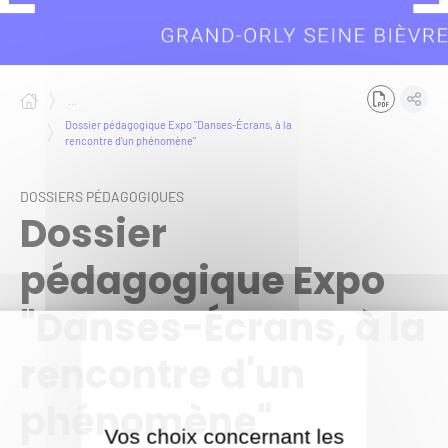
...
Dossier pédagogique Expo "Danses-Écrans, à la
rencontre d'un phénomène"
DOSSIERS PÉDAGOGIQUES
Dossier
pédagogique Expo
"Danses-Écrans, à la
rencontre d'un
phénomène"
Vos choix concernant les