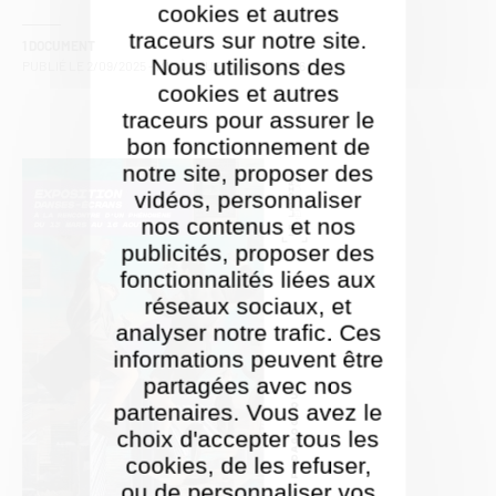
cookies et autres
traceurs sur notre site.
1 DOCUMENT
Nous utilisons des
PUBLIÉ LE
2/09/2025
- MIS À JOUR LE
18/05/2026
cookies et autres
traceurs pour assurer le
bon fonctionnement de
notre site, proposer des
vidéos, personnaliser
nos contenus et nos
publicités, proposer des
fonctionnalités liées aux
réseaux sociaux, et
analyser notre trafic. Ces
informations peuvent être
partagées avec nos
partenaires. Vous avez le
choix d'accepter tous les
cookies, de les refuser,
ou de personnaliser vos