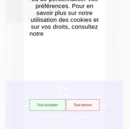
préférences. Pour en
savoir plus sur notre
utilisation des cookies et
sur vos droits, consultez
notre
Politique de gestion
des cookies
dossier_pedagogique_danses-ecrans.pdf
Tout accepter
Tout refuser
DOCUMENT PDF
930.57 KO